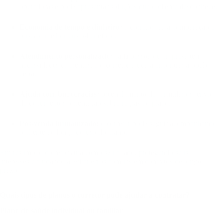
operadoras e pode apresentar soluções que o cliente desconhece.
Economia de tempo e dinheiro:
o corretor faz a comparação e
busca o melhor custo-benefício.
Atendimento personalizado:
cada pessoa ou empresa tem
necessidades diferentes, e o corretor ajuda a encontrar a opção
certa.
Ajuda com burocracias:
preenchimento de formulários, envio
de documentos, orientação sobre regras do plano.
Pós-venda humanizado:
o corretor pode seguir acompanhando
o cliente ao longo do uso do plano.
Em resumo: o corretor atua como seu aliado, protegendo seus
interesses e ajudando a evitar erros comuns em contratos de longo
prazo.
Quais tipos de planos o corretor pode ajudar a contratar?
Plano de saúde individual ou familiar