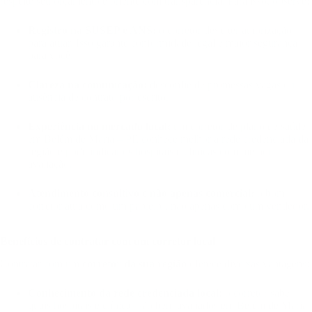
respeite seu orçamento e oriente com transparência. Para isso, observe:
Registro na SUSEP e ANS:
o corretor deve ter autorização
para atuar. Isso garante conformidade legal e maior segurança
para você.
Clareza na comunicação:
desconfie de promessas vagas ou
ausência de contrato por escrito.
Experiência no mercado local:
um corretor de plano de saúde
em Belém de Maria – PE conhece melhor a rede credenciada da
região e pode indicar os hospitais e clínicas com melhor
avaliação.
Atendimento consultivo e não apenas comercial:
o bom
corretor atua como um parceiro, não apenas como um vendedor.
Benefícios de contratar com um corretor local
Contratar com um
corretor da sua região
oferece diversas vantagens:
Conhecimento da rede credenciada local:
o corretor sabe
quais hospitais e clínicas são bem avaliados em Belém de Maria