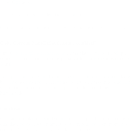
Operadora;
Cidade e rede credenciada disponível.
O corretor ajuda a analisar todas essas variáveis e a evitar surpresas.
O site CorretorPlanoDeSaude.com é confiável?
Sim. O
corretorplanodesaude.com
é uma plataforma confiável que
conecta clientes a
corretores especializados e autorizados
em todo o
Brasil.
Você pode preencher um formulário simples, informando seus dados
básicos e necessidades, e receberá o contato de um corretor que atende
sua região. Tudo com segurança, privacidade e atendimento
humanizado.
Conclusão
Contratar um plano de saúde é uma decisão que afeta diretamente sua
qualidade de vida, seu orçamento e sua tranquilidade em momentos
críticos. Por isso, não vale a pena fazer isso sozinho.