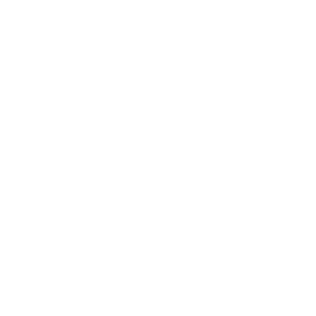
em Belém de Maria – PE
pode ser o diferencial entre um contrato
vantajoso e uma dor de cabeça futura.
Neste artigo, explicamos como funciona o trabalho de um corretor, por
que ele é essencial na contratação de planos individuais, familiares e
empresariais, e como você pode escolher o melhor profissional na sua
cidade.
O que faz um corretor de plano de saúde?
O corretor de plano de saúde é um profissional autorizado a
intermediar a contratação de planos junto às operadoras. Seu papel vai
além da venda: ele atua como consultor, entendendo o perfil do cliente
e recomendando as opções mais adequadas.
As principais funções incluem:
Levantar e comparar planos disponíveis no mercado;
Explicar regras de carência, cobertura, coparticipação e
reajustes;