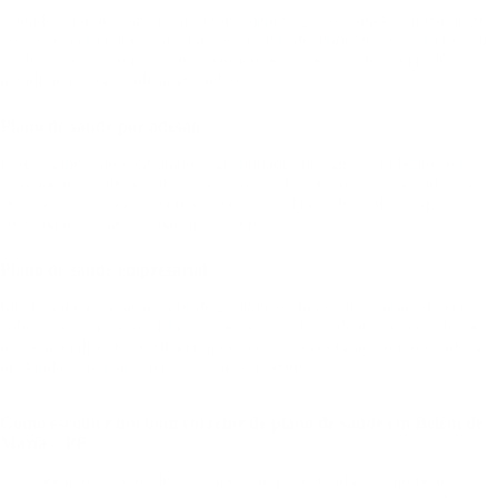
Voltado para pessoas físicas, esses planos são contratados diretamente
por você, com cobertura para você e seus dependentes. O corretor vai
analisar fatores como idade, histórico de saúde e preferências de
atendimento para indicar as melhores opções.
Plano de saúde por adesão
Esses planos são contratados via entidades de classe, sindicatos ou
associações profissionais. O corretor analisa se você se enquadra em
alguma categoria e, se sim, apresenta os planos disponíveis, que
costumam ter valores mais acessíveis.
Plano de saúde empresarial
Ideal para empresas a partir de 2 vidas, o plano empresarial oferece
cobertura para sócios, funcionários e seus dependentes. O corretor atua
desde a análise do perfil da empresa até a negociação com operadoras,
ajudando a montar uma proposta competitiva.
Como escolher um bom corretor de plano de saúde em Belém de
Maria – PE
Na prática, o corretor deve ser alguém que entenda seu momento,