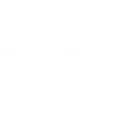
– PE.
Facilidade no atendimento:
você pode agendar encontros
presenciais, se necessário.
Agilidade nos processos:
menor tempo de resposta, facilidade
para resolver dúvidas ou pendências.
Quando procurar um corretor de plano de saúde?
A hora certa para procurar um corretor é
antes de tomar qualquer
decisão
. Muitas pessoas tentam pesquisar sozinhas, mas se confundem
com os termos técnicos, deixam passar cláusulas importantes e acabam
contratando planos que não atendem às suas necessidades.
Você deve procurar um corretor de plano de saúde em Belém de Maria
– PE quando:
Está sem plano de saúde e busca proteção para imprevistos;
Deseja trocar de operadora por insatisfação com a atual;