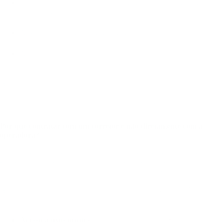
Indicar planos com melhor custo-benefício conforme o perfil do
contratante;
Auxiliar na análise das redes credenciadas;
Apoiar no processo de adesão, envio de documentos e
acompanhamento da aprovação.
Além disso, o corretor pode continuar oferecendo suporte mesmo após
a contratação, especialmente em questões como dúvidas sobre
utilização, troca de plano ou atualização cadastral.
Por que contratar com um corretor e não diretamente com a
operadora?
Embora seja possível contratar um plano diretamente com a operadora,
essa escolha pode limitar sua visão sobre o mercado e dificultar a
comparação de vantagens entre diferentes empresas.
Ao contar com um corretor de plano de saúde em Belém de Maria –
PE, você terá:
Acesso a mais opções:
o corretor trabalha com várias