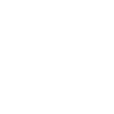
Está começando um negócio e quer oferecer plano de saúde para
os colaboradores;
Busca reduzir custos com o plano atual sem perder qualidade;
Quer incluir dependentes no plano atual.
Quanto custa contratar um corretor?
O serviço do corretor geralmente
não tem custo direto para o cliente
final
. Isso porque o profissional é comissionado pelas operadoras após
a contratação. Ou seja, você recebe orientação completa sem pagar
nada a mais por isso.
No entanto, o valor dos planos pode variar conforme:
Idade dos beneficiários;
Tipo de plano (individual, familiar, adesão, empresarial);
Cobertura escolhida;