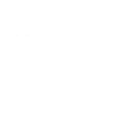
Busca reduzir custos com o plano atual sem perder qualidade;
Quer incluir dependentes no plano atual.
Quanto custa contratar um corretor?
O serviço do corretor geralmente
não tem custo direto para o cliente
final
. Isso porque o profissional é comissionado pelas operadoras após
a contratação. Ou seja, você recebe orientação completa sem pagar
nada a mais por isso.
No entanto, o valor dos planos pode variar conforme:
Idade dos beneficiários;
Tipo de plano (individual, familiar, adesão, empresarial);
Cobertura escolhida;
Operadora;