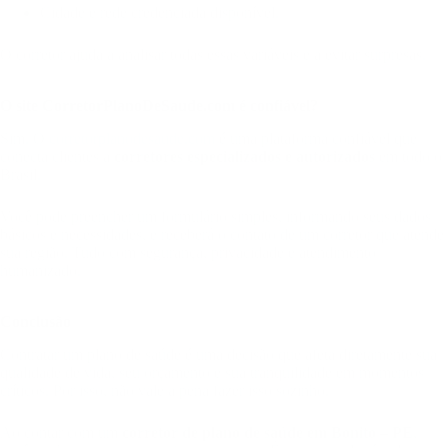
Cidade e rede credenciada disponível.
O corretor ajuda a analisar todas essas variáveis e a evitar surpresas.
O site CorretorPlanoDeSaude.com é confiável?
Sim. O
corretorplanodesaude.com
é uma plataforma confiável que
conecta clientes a
corretores especializados e autorizados
em todo o
Brasil.
Você pode preencher um formulário simples, informando seus dados
básicos e necessidades, e receberá o contato de um corretor que atende
sua região. Tudo com segurança, privacidade e atendimento
humanizado.
Conclusão
Contratar um plano de saúde é uma decisão que afeta diretamente sua
qualidade de vida, seu orçamento e sua tranquilidade em momentos
críticos. Por isso, não vale a pena fazer isso sozinho.
Ao contar com um
corretor de plano de saúde em Bonito – PE
,