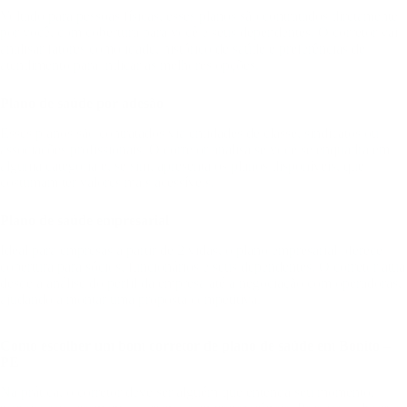
Voltado para pessoas físicas, esses planos são contratados diretamente
por você, com cobertura para você e seus dependentes. O corretor vai
analisar fatores como idade, histórico de saúde e preferências de
atendimento para indicar as melhores opções.
Plano de saúde por adesão
Esses planos são contratados via entidades de classe, sindicatos ou
associações profissionais. O corretor analisa se você se enquadra em
alguma categoria e, se sim, apresenta os planos disponíveis, que
costumam ter valores mais acessíveis.
Plano de saúde empresarial
Ideal para empresas a partir de 2 vidas, o plano empresarial oferece
cobertura para sócios, funcionários e seus dependentes. O corretor atua
desde a análise do perfil da empresa até a negociação com operadoras,
ajudando a montar uma proposta competitiva.
Como escolher um bom corretor de plano de saúde em Bonito –
PE
Na prática, o corretor deve ser alguém que entenda seu momento,