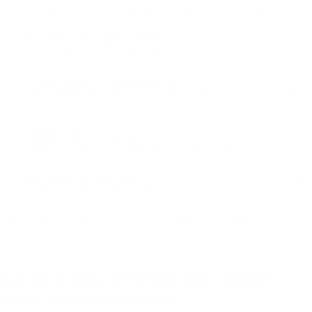
operadoras e pode apresentar soluções que o cliente desconhece.
Economia de tempo e dinheiro:
o corretor faz a comparação e
busca o melhor custo-benefício.
Atendimento personalizado:
cada pessoa ou empresa tem
necessidades diferentes, e o corretor ajuda a encontrar a opção
certa.
Ajuda com burocracias:
preenchimento de formulários, envio
de documentos, orientação sobre regras do plano.
Pós-venda humanizado:
o corretor pode seguir acompanhando
o cliente ao longo do uso do plano.
Em resumo: o corretor atua como seu aliado, protegendo seus
interesses e ajudando a evitar erros comuns em contratos de longo
prazo.
Quais tipos de planos o corretor pode ajudar a contratar?
Plano de saúde individual ou familiar