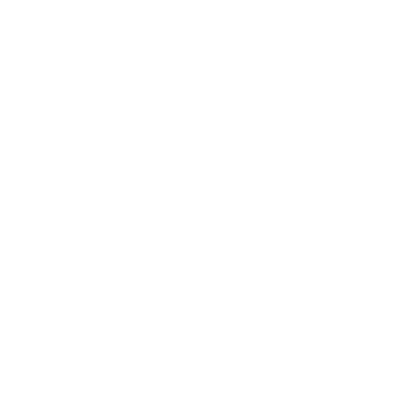
Facilidade no atendimento:
você pode agendar encontros
presenciais, se necessário.
Agilidade nos processos:
menor tempo de resposta, facilidade
para resolver dúvidas ou pendências.
Quando procurar um corretor de plano de saúde?
A hora certa para procurar um corretor é
antes de tomar qualquer
decisão
. Muitas pessoas tentam pesquisar sozinhas, mas se confundem
com os termos técnicos, deixam passar cláusulas importantes e acabam
contratando planos que não atendem às suas necessidades.
Você deve procurar um corretor de plano de saúde em Bonito – PE
quando:
Está sem plano de saúde e busca proteção para imprevistos;
Deseja trocar de operadora por insatisfação com a atual;
Está começando um negócio e quer oferecer plano de saúde para
os colaboradores;