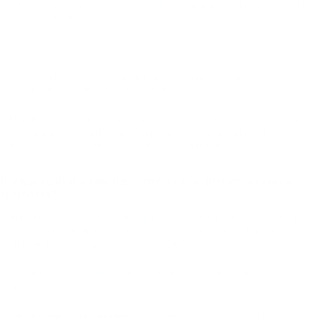
Indicar planos com melhor custo-benefício conforme o perfil do
contratante;
Auxiliar na análise das redes credenciadas;
Apoiar no processo de adesão, envio de documentos e
acompanhamento da aprovação.
Além disso, o corretor pode continuar oferecendo suporte mesmo após
a contratação, especialmente em questões como dúvidas sobre
utilização, troca de plano ou atualização cadastral.
Por que contratar com um corretor e não diretamente com a
operadora?
Embora seja possível contratar um plano diretamente com a operadora,
essa escolha pode limitar sua visão sobre o mercado e dificultar a
comparação de vantagens entre diferentes empresas.
Ao contar com um corretor de plano de saúde em Bonito – PE, você
terá:
Acesso a mais opções:
o corretor trabalha com várias