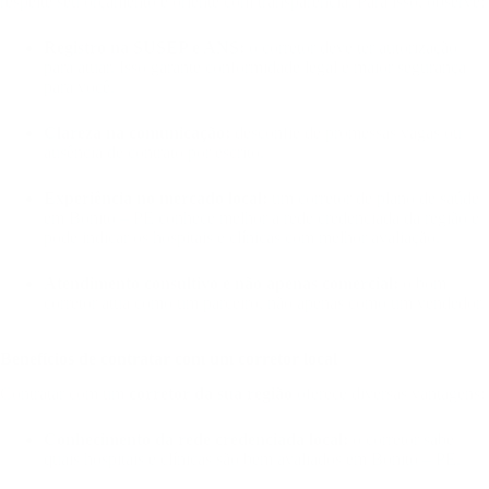
respeite seu orçamento e oriente com transparência. Para isso, observe:
Registro na SUSEP e ANS:
o corretor deve ter autorização
para atuar. Isso garante conformidade legal e maior segurança
para você.
Clareza na comunicação:
desconfie de promessas vagas ou
ausência de contrato por escrito.
Experiência no mercado local:
um corretor de plano de saúde
em Bonito – PE conhece melhor a rede credenciada da região e
pode indicar os hospitais e clínicas com melhor avaliação.
Atendimento consultivo e não apenas comercial:
o bom
corretor atua como um parceiro, não apenas como um vendedor.
Benefícios de contratar com um corretor local
Contratar com um
corretor da sua região
oferece diversas vantagens:
Conhecimento da rede credenciada local:
o corretor sabe
quais hospitais e clínicas são bem avaliados em Bonito – PE.