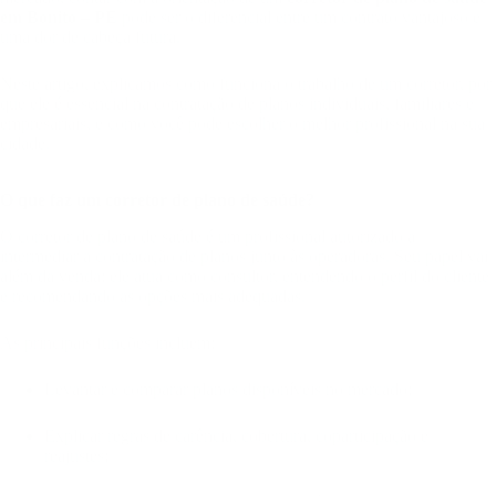
em Bonito – PE
pode ser o diferencial entre um contrato vantajoso e
uma dor de cabeça futura.
Neste artigo, explicamos como funciona o trabalho de um corretor, por
que ele é essencial na contratação de planos individuais, familiares e
empresariais, e como você pode escolher o melhor profissional na sua
cidade.
O que faz um corretor de plano de saúde?
O corretor de plano de saúde é um profissional autorizado a
intermediar a contratação de planos junto às operadoras. Seu papel vai
além da venda: ele atua como consultor, entendendo o perfil do cliente
e recomendando as opções mais adequadas.
As principais funções incluem:
Levantar e comparar planos disponíveis no mercado;
Explicar regras de carência, cobertura, coparticipação e
reajustes;