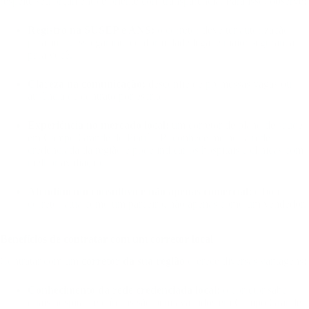
respeite seu orçamento e oriente com transparência. Para isso, observe:
Registro na SUSEP e ANS:
o corretor deve ter autorização
para atuar. Isso garante conformidade legal e maior segurança
para você.
Clareza na comunicação:
desconfie de promessas vagas ou
ausência de contrato por escrito.
Experiência no mercado local:
um corretor de plano de saúde
em Campo Grande do Piauí – PI conhece melhor a rede
credenciada da região e pode indicar os hospitais e clínicas com
melhor avaliação.
Atendimento consultivo e não apenas comercial:
o bom
corretor atua como um parceiro, não apenas como um vendedor.
Benefícios de contratar com um corretor local
Contratar com um
corretor da sua região
oferece diversas vantagens:
Conhecimento da rede credenciada local:
o corretor sabe
quais hospitais e clínicas são bem avaliados em Campo Grande