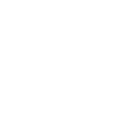
em Campo Grande do Piauí – PI
pode ser o diferencial entre um
contrato vantajoso e uma dor de cabeça futura.
Neste artigo, explicamos como funciona o trabalho de um corretor, por
que ele é essencial na contratação de planos individuais, familiares e
empresariais, e como você pode escolher o melhor profissional na sua
cidade.
O que faz um corretor de plano de saúde?
O corretor de plano de saúde é um profissional autorizado a
intermediar a contratação de planos junto às operadoras. Seu papel vai
além da venda: ele atua como consultor, entendendo o perfil do cliente
e recomendando as opções mais adequadas.
As principais funções incluem:
Levantar e comparar planos disponíveis no mercado;
Explicar regras de carência, cobertura, coparticipação e
reajustes;