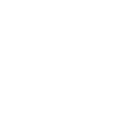
Operadora;
Cidade e rede credenciada disponível.
O corretor ajuda a analisar todas essas variáveis e a evitar surpresas.
O site CorretorPlanoDeSaude.com é confiável?
Sim. O
corretorplanodesaude.com
é uma plataforma confiável que
conecta clientes a
corretores especializados e autorizados
em todo o
Brasil.
Você pode preencher um formulário simples, informando seus dados
básicos e necessidades, e receberá o contato de um corretor que atende
sua região. Tudo com segurança, privacidade e atendimento
humanizado.
Conclusão
Contratar um plano de saúde é uma decisão que afeta diretamente sua
qualidade de vida, seu orçamento e sua tranquilidade em momentos
críticos. Por isso, não vale a pena fazer isso sozinho.