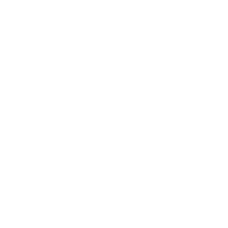
operadoras e pode apresentar soluções que o cliente desconhece.
Economia de tempo e dinheiro:
o corretor faz a comparação e
busca o melhor custo-benefício.
Atendimento personalizado:
cada pessoa ou empresa tem
necessidades diferentes, e o corretor ajuda a encontrar a opção
certa.
Ajuda com burocracias:
preenchimento de formulários, envio
de documentos, orientação sobre regras do plano.
Pós-venda humanizado:
o corretor pode seguir acompanhando
o cliente ao longo do uso do plano.
Em resumo: o corretor atua como seu aliado, protegendo seus
interesses e ajudando a evitar erros comuns em contratos de longo
prazo.
Quais tipos de planos o corretor pode ajudar a contratar?
Plano de saúde individual ou familiar