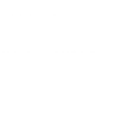
do Piauí – PI.
Facilidade no atendimento:
você pode agendar encontros
presenciais, se necessário.
Agilidade nos processos:
menor tempo de resposta, facilidade
para resolver dúvidas ou pendências.
Quando procurar um corretor de plano de saúde?
A hora certa para procurar um corretor é
antes de tomar qualquer
decisão
. Muitas pessoas tentam pesquisar sozinhas, mas se confundem
com os termos técnicos, deixam passar cláusulas importantes e acabam
contratando planos que não atendem às suas necessidades.
Você deve procurar um corretor de plano de saúde em Campo Grande
do Piauí – PI quando:
Está sem plano de saúde e busca proteção para imprevistos;
Deseja trocar de operadora por insatisfação com a atual;