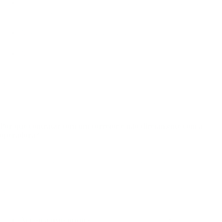
Indicar planos com melhor custo-benefício conforme o perfil do
contratante;
Auxiliar na análise das redes credenciadas;
Apoiar no processo de adesão, envio de documentos e
acompanhamento da aprovação.
Além disso, o corretor pode continuar oferecendo suporte mesmo após
a contratação, especialmente em questões como dúvidas sobre
utilização, troca de plano ou atualização cadastral.
Por que contratar com um corretor e não diretamente com a
operadora?
Embora seja possível contratar um plano diretamente com a operadora,
essa escolha pode limitar sua visão sobre o mercado e dificultar a
comparação de vantagens entre diferentes empresas.
Ao contar com um corretor de plano de saúde em Campo Grande do
Piauí – PI, você terá:
Acesso a mais opções:
o corretor trabalha com várias