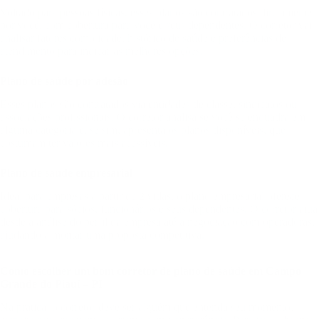
Voltado para pessoas físicas, esses planos são contratados diretamente
por você, com cobertura para você e seus dependentes. O corretor vai
analisar fatores como idade, histórico de saúde e preferências de
atendimento para indicar as melhores opções.
Plano de saúde por adesão
Esses planos são contratados via entidades de classe, sindicatos ou
associações profissionais. O corretor analisa se você se enquadra em
alguma categoria e, se sim, apresenta os planos disponíveis, que
costumam ter valores mais acessíveis.
Plano de saúde empresarial
Ideal para empresas a partir de 2 vidas, o plano empresarial oferece
cobertura para sócios, funcionários e seus dependentes. O corretor atua
desde a análise do perfil da empresa até a negociação com operadoras,
ajudando a montar uma proposta competitiva.
Como escolher um bom corretor de plano de saúde em Campo
Grande do Piauí – PI
Na prática, o corretor deve ser alguém que entenda seu momento,