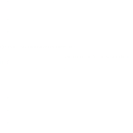
Está começando um negócio e quer oferecer plano de saúde para
os colaboradores;
Busca reduzir custos com o plano atual sem perder qualidade;
Quer incluir dependentes no plano atual.
Quanto custa contratar um corretor?
O serviço do corretor geralmente
não tem custo direto para o cliente
final
. Isso porque o profissional é comissionado pelas operadoras após
a contratação. Ou seja, você recebe orientação completa sem pagar
nada a mais por isso.
No entanto, o valor dos planos pode variar conforme:
Idade dos beneficiários;
Tipo de plano (individual, familiar, adesão, empresarial);
Cobertura escolhida;