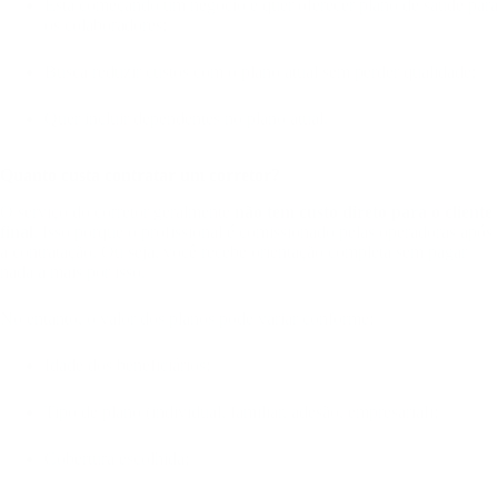
Está começando um negócio e quer oferecer plano de saúde para
os colaboradores;
Busca reduzir custos com o plano atual sem perder qualidade;
Quer incluir dependentes no plano atual.
Quanto custa contratar um corretor?
O serviço do corretor geralmente
não tem custo direto para o cliente
final
. Isso porque o profissional é comissionado pelas operadoras após
a contratação. Ou seja, você recebe orientação completa sem pagar
nada a mais por isso.
No entanto, o valor dos planos pode variar conforme:
Idade dos beneficiários;
Tipo de plano (individual, familiar, adesão, empresarial);
Cobertura escolhida;