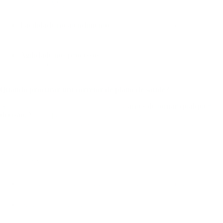
Várzea – AM.
Facilidade no atendimento:
você pode agendar encontros
presenciais, se necessário.
Agilidade nos processos:
menor tempo de resposta, facilidade
para resolver dúvidas ou pendências.
Quando procurar um corretor de plano de saúde?
A hora certa para procurar um corretor é
antes de tomar qualquer
decisão
. Muitas pessoas tentam pesquisar sozinhas, mas se confundem
com os termos técnicos, deixam passar cláusulas importantes e acabam
contratando planos que não atendem às suas necessidades.
Você deve procurar um corretor de plano de saúde em Careiro da
Várzea – AM quando:
Está sem plano de saúde e busca proteção para imprevistos;
Deseja trocar de operadora por insatisfação com a atual;