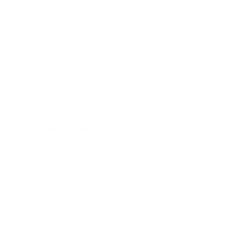
Indicar planos com melhor custo-benefício conforme o perfil do
contratante;
Auxiliar na análise das redes credenciadas;
Apoiar no processo de adesão, envio de documentos e
acompanhamento da aprovação.
Além disso, o corretor pode continuar oferecendo suporte mesmo após
a contratação, especialmente em questões como dúvidas sobre
utilização, troca de plano ou atualização cadastral.
Por que contratar com um corretor e não diretamente com a
operadora?
Embora seja possível contratar um plano diretamente com a operadora,
essa escolha pode limitar sua visão sobre o mercado e dificultar a
comparação de vantagens entre diferentes empresas.
Ao contar com um corretor de plano de saúde em Careiro da Várzea –
AM, você terá:
Acesso a mais opções:
o corretor trabalha com várias