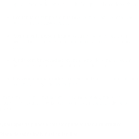
operadoras e pode apresentar soluções que o cliente desconhece.
Economia de tempo e dinheiro:
o corretor faz a comparação e
busca o melhor custo-benefício.
Atendimento personalizado:
cada pessoa ou empresa tem
necessidades diferentes, e o corretor ajuda a encontrar a opção
certa.
Ajuda com burocracias:
preenchimento de formulários, envio
de documentos, orientação sobre regras do plano.
Pós-venda humanizado:
o corretor pode seguir acompanhando
o cliente ao longo do uso do plano.
Em resumo: o corretor atua como seu aliado, protegendo seus
interesses e ajudando a evitar erros comuns em contratos de longo
prazo.
Quais tipos de planos o corretor pode ajudar a contratar?
Plano de saúde individual ou familiar