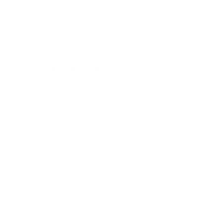
Operadora;
Cidade e rede credenciada disponível.
O corretor ajuda a analisar todas essas variáveis e a evitar surpresas.
O site CorretorPlanoDeSaude.com é confiável?
Sim. O
corretorplanodesaude.com
é uma plataforma confiável que
conecta clientes a
corretores especializados e autorizados
em todo o
Brasil.
Você pode preencher um formulário simples, informando seus dados
básicos e necessidades, e receberá o contato de um corretor que atende
sua região. Tudo com segurança, privacidade e atendimento
humanizado.
Conclusão
Contratar um plano de saúde é uma decisão que afeta diretamente sua
qualidade de vida, seu orçamento e sua tranquilidade em momentos
críticos. Por isso, não vale a pena fazer isso sozinho.