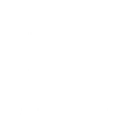
Voltado para pessoas físicas, esses planos são contratados diretamente
por você, com cobertura para você e seus dependentes. O corretor vai
analisar fatores como idade, histórico de saúde e preferências de
atendimento para indicar as melhores opções.
Plano de saúde por adesão
Esses planos são contratados via entidades de classe, sindicatos ou
associações profissionais. O corretor analisa se você se enquadra em
alguma categoria e, se sim, apresenta os planos disponíveis, que
costumam ter valores mais acessíveis.
Plano de saúde empresarial
Ideal para empresas a partir de 2 vidas, o plano empresarial oferece
cobertura para sócios, funcionários e seus dependentes. O corretor atua
desde a análise do perfil da empresa até a negociação com operadoras,
ajudando a montar uma proposta competitiva.
Como escolher um bom corretor de plano de saúde em Careiro da
Várzea – AM
Na prática, o corretor deve ser alguém que entenda seu momento,