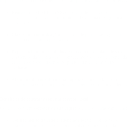
respeite seu orçamento e oriente com transparência. Para isso, observe:
Registro na SUSEP e ANS:
o corretor deve ter autorização
para atuar. Isso garante conformidade legal e maior segurança
para você.
Clareza na comunicação:
desconfie de promessas vagas ou
ausência de contrato por escrito.
Experiência no mercado local:
um corretor de plano de saúde
em Careiro da Várzea – AM conhece melhor a rede credenciada
da região e pode indicar os hospitais e clínicas com melhor
avaliação.
Atendimento consultivo e não apenas comercial:
o bom
corretor atua como um parceiro, não apenas como um vendedor.
Benefícios de contratar com um corretor local
Contratar com um
corretor da sua região
oferece diversas vantagens:
Conhecimento da rede credenciada local:
o corretor sabe
quais hospitais e clínicas são bem avaliados em Careiro da