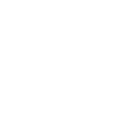
em Careiro da Várzea – AM
pode ser o diferencial entre um contrato
vantajoso e uma dor de cabeça futura.
Neste artigo, explicamos como funciona o trabalho de um corretor, por
que ele é essencial na contratação de planos individuais, familiares e
empresariais, e como você pode escolher o melhor profissional na sua
cidade.
O que faz um corretor de plano de saúde?
O corretor de plano de saúde é um profissional autorizado a
intermediar a contratação de planos junto às operadoras. Seu papel vai
além da venda: ele atua como consultor, entendendo o perfil do cliente
e recomendando as opções mais adequadas.
As principais funções incluem:
Levantar e comparar planos disponíveis no mercado;
Explicar regras de carência, cobertura, coparticipação e
reajustes;