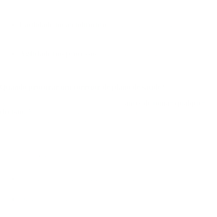
Paranaíba – MG.
Facilidade no atendimento:
você pode agendar encontros
presenciais, se necessário.
Agilidade nos processos:
menor tempo de resposta, facilidade
para resolver dúvidas ou pendências.
Quando procurar um corretor de plano de saúde?
A hora certa para procurar um corretor é
antes de tomar qualquer
decisão
. Muitas pessoas tentam pesquisar sozinhas, mas se confundem
com os termos técnicos, deixam passar cláusulas importantes e acabam
contratando planos que não atendem às suas necessidades.
Você deve procurar um corretor de plano de saúde em Carmo do
Paranaíba – MG quando:
Está sem plano de saúde e busca proteção para imprevistos;
Deseja trocar de operadora por insatisfação com a atual;