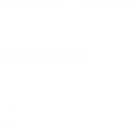
em Carmo do Paranaíba – MG
pode ser o diferencial entre um
contrato vantajoso e uma dor de cabeça futura.
Neste artigo, explicamos como funciona o trabalho de um corretor, por
que ele é essencial na contratação de planos individuais, familiares e
empresariais, e como você pode escolher o melhor profissional na sua
cidade.
O que faz um corretor de plano de saúde?
O corretor de plano de saúde é um profissional autorizado a
intermediar a contratação de planos junto às operadoras. Seu papel vai
além da venda: ele atua como consultor, entendendo o perfil do cliente
e recomendando as opções mais adequadas.
As principais funções incluem:
Levantar e comparar planos disponíveis no mercado;
Explicar regras de carência, cobertura, coparticipação e
reajustes;