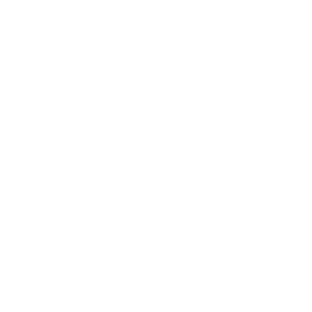
respeite seu orçamento e oriente com transparência. Para isso, observe:
Registro na SUSEP e ANS:
o corretor deve ter autorização
para atuar. Isso garante conformidade legal e maior segurança
para você.
Clareza na comunicação:
desconfie de promessas vagas ou
ausência de contrato por escrito.
Experiência no mercado local:
um corretor de plano de saúde
em Carmo do Paranaíba – MG conhece melhor a rede
credenciada da região e pode indicar os hospitais e clínicas com
melhor avaliação.
Atendimento consultivo e não apenas comercial:
o bom
corretor atua como um parceiro, não apenas como um vendedor.
Benefícios de contratar com um corretor local
Contratar com um
corretor da sua região
oferece diversas vantagens:
Conhecimento da rede credenciada local:
o corretor sabe
quais hospitais e clínicas são bem avaliados em Carmo do