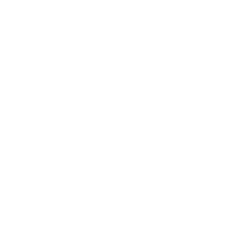
operadoras e pode apresentar soluções que o cliente desconhece.
Economia de tempo e dinheiro:
o corretor faz a comparação e
busca o melhor custo-benefício.
Atendimento personalizado:
cada pessoa ou empresa tem
necessidades diferentes, e o corretor ajuda a encontrar a opção
certa.
Ajuda com burocracias:
preenchimento de formulários, envio
de documentos, orientação sobre regras do plano.
Pós-venda humanizado:
o corretor pode seguir acompanhando
o cliente ao longo do uso do plano.
Em resumo: o corretor atua como seu aliado, protegendo seus
interesses e ajudando a evitar erros comuns em contratos de longo
prazo.
Quais tipos de planos o corretor pode ajudar a contratar?
Plano de saúde individual ou familiar