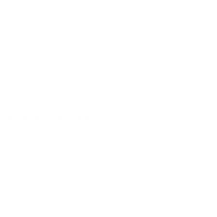
Voltado para pessoas físicas, esses planos são contratados diretamente
por você, com cobertura para você e seus dependentes. O corretor vai
analisar fatores como idade, histórico de saúde e preferências de
atendimento para indicar as melhores opções.
Plano de saúde por adesão
Esses planos são contratados via entidades de classe, sindicatos ou
associações profissionais. O corretor analisa se você se enquadra em
alguma categoria e, se sim, apresenta os planos disponíveis, que
costumam ter valores mais acessíveis.
Plano de saúde empresarial
Ideal para empresas a partir de 2 vidas, o plano empresarial oferece
cobertura para sócios, funcionários e seus dependentes. O corretor atua
desde a análise do perfil da empresa até a negociação com operadoras,
ajudando a montar uma proposta competitiva.
Como escolher um bom corretor de plano de saúde em Carmo do
Paranaíba – MG
Na prática, o corretor deve ser alguém que entenda seu momento,