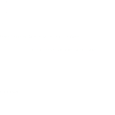
Operadora;
Cidade e rede credenciada disponível.
O corretor ajuda a analisar todas essas variáveis e a evitar surpresas.
O site CorretorPlanoDeSaude.com é confiável?
Sim. O
corretorplanodesaude.com
é uma plataforma confiável que
conecta clientes a
corretores especializados e autorizados
em todo o
Brasil.
Você pode preencher um formulário simples, informando seus dados
básicos e necessidades, e receberá o contato de um corretor que atende
sua região. Tudo com segurança, privacidade e atendimento
humanizado.
Conclusão
Contratar um plano de saúde é uma decisão que afeta diretamente sua
qualidade de vida, seu orçamento e sua tranquilidade em momentos
críticos. Por isso, não vale a pena fazer isso sozinho.