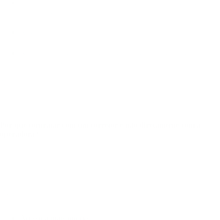
Indicar planos com melhor custo-benefício conforme o perfil do
contratante;
Auxiliar na análise das redes credenciadas;
Apoiar no processo de adesão, envio de documentos e
acompanhamento da aprovação.
Além disso, o corretor pode continuar oferecendo suporte mesmo após
a contratação, especialmente em questões como dúvidas sobre
utilização, troca de plano ou atualização cadastral.
Por que contratar com um corretor e não diretamente com a
operadora?
Embora seja possível contratar um plano diretamente com a operadora,
essa escolha pode limitar sua visão sobre o mercado e dificultar a
comparação de vantagens entre diferentes empresas.
Ao contar com um corretor de plano de saúde em Carmo do Paranaíba
– MG, você terá:
Acesso a mais opções:
o corretor trabalha com várias