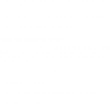
Está começando um negócio e quer oferecer plano de saúde para
os colaboradores;
Busca reduzir custos com o plano atual sem perder qualidade;
Quer incluir dependentes no plano atual.
Quanto custa contratar um corretor?
O serviço do corretor geralmente
não tem custo direto para o cliente
final
. Isso porque o profissional é comissionado pelas operadoras após
a contratação. Ou seja, você recebe orientação completa sem pagar
nada a mais por isso.
No entanto, o valor dos planos pode variar conforme:
Idade dos beneficiários;
Tipo de plano (individual, familiar, adesão, empresarial);
Cobertura escolhida;