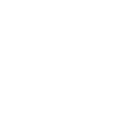
os colaboradores;
Busca reduzir custos com o plano atual sem perder qualidade;
Quer incluir dependentes no plano atual.
Quanto custa contratar um corretor?
O serviço do corretor geralmente
não tem custo direto para o cliente
final
. Isso porque o profissional é comissionado pelas operadoras após
a contratação. Ou seja, você recebe orientação completa sem pagar
nada a mais por isso.
No entanto, o valor dos planos pode variar conforme:
Idade dos beneficiários;
Tipo de plano (individual, familiar, adesão, empresarial);
Cobertura escolhida;
Operadora;