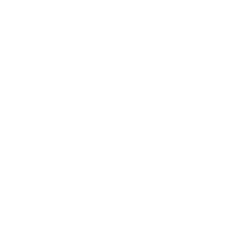
em Eunápolis – BA
pode ser o diferencial entre um contrato vantajoso
e uma dor de cabeça futura.
Neste artigo, explicamos como funciona o trabalho de um corretor, por
que ele é essencial na contratação de planos individuais, familiares e
empresariais, e como você pode escolher o melhor profissional na sua
cidade.
O que faz um corretor de plano de saúde?
O corretor de plano de saúde é um profissional autorizado a
intermediar a contratação de planos junto às operadoras. Seu papel vai
além da venda: ele atua como consultor, entendendo o perfil do cliente
e recomendando as opções mais adequadas.
As principais funções incluem:
Levantar e comparar planos disponíveis no mercado;
Explicar regras de carência, cobertura, coparticipação e
reajustes;