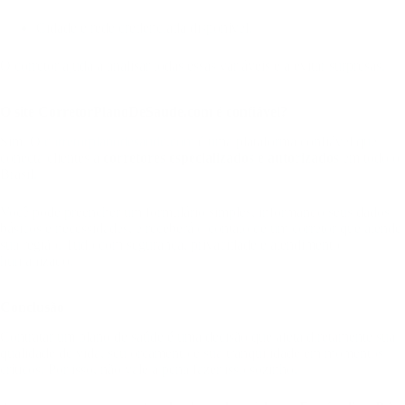
Cidade e rede credenciada disponível.
O corretor ajuda a analisar todas essas variáveis e a evitar surpresas.
O site CorretorPlanoDeSaude.com é confiável?
Sim. O
corretorplanodesaude.com
é uma plataforma confiável que
conecta clientes a
corretores especializados e autorizados
em todo o
Brasil.
Você pode preencher um formulário simples, informando seus dados
básicos e necessidades, e receberá o contato de um corretor que atende
sua região. Tudo com segurança, privacidade e atendimento
humanizado.
Conclusão
Contratar um plano de saúde é uma decisão que afeta diretamente sua
qualidade de vida, seu orçamento e sua tranquilidade em momentos
críticos. Por isso, não vale a pena fazer isso sozinho.