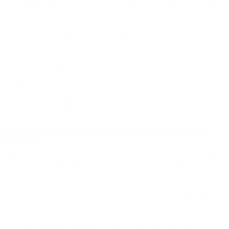
Indicar planos com melhor custo-benefício conforme o perfil do
contratante;
Auxiliar na análise das redes credenciadas;
Apoiar no processo de adesão, envio de documentos e
acompanhamento da aprovação.
Além disso, o corretor pode continuar oferecendo suporte mesmo após
a contratação, especialmente em questões como dúvidas sobre
utilização, troca de plano ou atualização cadastral.
Por que contratar com um corretor e não diretamente com a
operadora?
Embora seja possível contratar um plano diretamente com a operadora,
essa escolha pode limitar sua visão sobre o mercado e dificultar a
comparação de vantagens entre diferentes empresas.
Ao contar com um corretor de plano de saúde em Eunápolis – BA,
você terá:
Acesso a mais opções:
o corretor trabalha com várias