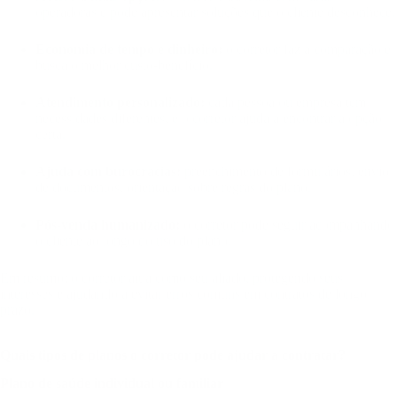
operadoras e pode apresentar soluções que o cliente desconhece.
Economia de tempo e dinheiro:
o corretor faz a comparação e
busca o melhor custo-benefício.
Atendimento personalizado:
cada pessoa ou empresa tem
necessidades diferentes, e o corretor ajuda a encontrar a opção
certa.
Ajuda com burocracias:
preenchimento de formulários, envio
de documentos, orientação sobre regras do plano.
Pós-venda humanizado:
o corretor pode seguir acompanhando
o cliente ao longo do uso do plano.
Em resumo: o corretor atua como seu aliado, protegendo seus
interesses e ajudando a evitar erros comuns em contratos de longo
prazo.
Quais tipos de planos o corretor pode ajudar a contratar?
Plano de saúde individual ou familiar