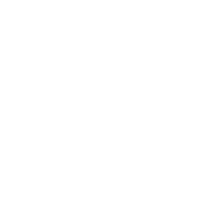
respeite seu orçamento e oriente com transparência. Para isso, observe:
Registro na SUSEP e ANS:
o corretor deve ter autorização
para atuar. Isso garante conformidade legal e maior segurança
para você.
Clareza na comunicação:
desconfie de promessas vagas ou
ausência de contrato por escrito.
Experiência no mercado local:
um corretor de plano de saúde
em Eunápolis – BA conhece melhor a rede credenciada da
região e pode indicar os hospitais e clínicas com melhor
avaliação.
Atendimento consultivo e não apenas comercial:
o bom
corretor atua como um parceiro, não apenas como um vendedor.
Benefícios de contratar com um corretor local
Contratar com um
corretor da sua região
oferece diversas vantagens:
Conhecimento da rede credenciada local:
o corretor sabe
quais hospitais e clínicas são bem avaliados em Eunápolis – BA.