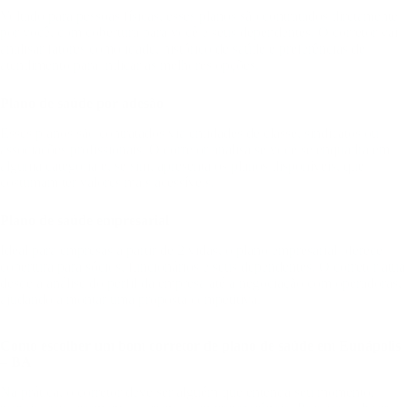
Voltado para pessoas físicas, esses planos são contratados diretamente
por você, com cobertura para você e seus dependentes. O corretor vai
analisar fatores como idade, histórico de saúde e preferências de
atendimento para indicar as melhores opções.
Plano de saúde por adesão
Esses planos são contratados via entidades de classe, sindicatos ou
associações profissionais. O corretor analisa se você se enquadra em
alguma categoria e, se sim, apresenta os planos disponíveis, que
costumam ter valores mais acessíveis.
Plano de saúde empresarial
Ideal para empresas a partir de 2 vidas, o plano empresarial oferece
cobertura para sócios, funcionários e seus dependentes. O corretor atua
desde a análise do perfil da empresa até a negociação com operadoras,
ajudando a montar uma proposta competitiva.
Como escolher um bom corretor de plano de saúde em Eunápolis
– BA
Na prática, o corretor deve ser alguém que entenda seu momento,