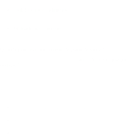
Facilidade no atendimento:
você pode agendar encontros
presenciais, se necessário.
Agilidade nos processos:
menor tempo de resposta, facilidade
para resolver dúvidas ou pendências.
Quando procurar um corretor de plano de saúde?
A hora certa para procurar um corretor é
antes de tomar qualquer
decisão
. Muitas pessoas tentam pesquisar sozinhas, mas se confundem
com os termos técnicos, deixam passar cláusulas importantes e acabam
contratando planos que não atendem às suas necessidades.
Você deve procurar um corretor de plano de saúde em Eunápolis – BA
quando:
Está sem plano de saúde e busca proteção para imprevistos;
Deseja trocar de operadora por insatisfação com a atual;
Está começando um negócio e quer oferecer plano de saúde para