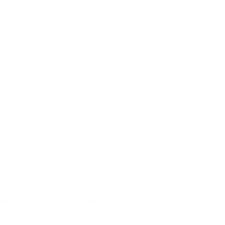
operadoras e pode apresentar soluções que o cliente desconhece.
Economia de tempo e dinheiro:
o corretor faz a comparação e
busca o melhor custo-benefício.
Atendimento personalizado:
cada pessoa ou empresa tem
necessidades diferentes, e o corretor ajuda a encontrar a opção
certa.
Ajuda com burocracias:
preenchimento de formulários, envio
de documentos, orientação sobre regras do plano.
Pós-venda humanizado:
o corretor pode seguir acompanhando
o cliente ao longo do uso do plano.
Em resumo: o corretor atua como seu aliado, protegendo seus
interesses e ajudando a evitar erros comuns em contratos de longo
prazo.
Quais tipos de planos o corretor pode ajudar a contratar?
Plano de saúde individual ou familiar