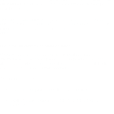
em Mairi – BA
pode ser o diferencial entre um contrato vantajoso e
uma dor de cabeça futura.
Neste artigo, explicamos como funciona o trabalho de um corretor, por
que ele é essencial na contratação de planos individuais, familiares e
empresariais, e como você pode escolher o melhor profissional na sua
cidade.
O que faz um corretor de plano de saúde?
O corretor de plano de saúde é um profissional autorizado a
intermediar a contratação de planos junto às operadoras. Seu papel vai
além da venda: ele atua como consultor, entendendo o perfil do cliente
e recomendando as opções mais adequadas.
As principais funções incluem:
Levantar e comparar planos disponíveis no mercado;
Explicar regras de carência, cobertura, coparticipação e
reajustes;