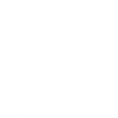
Facilidade no atendimento:
você pode agendar encontros
presenciais, se necessário.
Agilidade nos processos:
menor tempo de resposta, facilidade
para resolver dúvidas ou pendências.
Quando procurar um corretor de plano de saúde?
A hora certa para procurar um corretor é
antes de tomar qualquer
decisão
. Muitas pessoas tentam pesquisar sozinhas, mas se confundem
com os termos técnicos, deixam passar cláusulas importantes e acabam
contratando planos que não atendem às suas necessidades.
Você deve procurar um corretor de plano de saúde em Mairi – BA
quando:
Está sem plano de saúde e busca proteção para imprevistos;
Deseja trocar de operadora por insatisfação com a atual;
Está começando um negócio e quer oferecer plano de saúde para
os colaboradores;