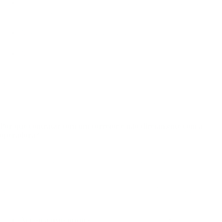
Indicar planos com melhor custo-benefício conforme o perfil do
contratante;
Auxiliar na análise das redes credenciadas;
Apoiar no processo de adesão, envio de documentos e
acompanhamento da aprovação.
Além disso, o corretor pode continuar oferecendo suporte mesmo após
a contratação, especialmente em questões como dúvidas sobre
utilização, troca de plano ou atualização cadastral.
Por que contratar com um corretor e não diretamente com a
operadora?
Embora seja possível contratar um plano diretamente com a operadora,
essa escolha pode limitar sua visão sobre o mercado e dificultar a
comparação de vantagens entre diferentes empresas.
Ao contar com um corretor de plano de saúde em Mairi – BA, você
terá:
Acesso a mais opções:
o corretor trabalha com várias