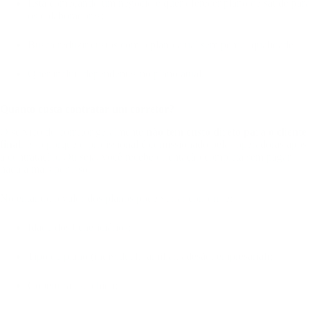
Está começando um negócio e quer oferecer plano de saúde para
os colaboradores;
Busca reduzir custos com o plano atual sem perder qualidade;
Quer incluir dependentes no plano atual.
Quanto custa contratar um corretor?
O serviço do corretor geralmente
não tem custo direto para o cliente
final
. Isso porque o profissional é comissionado pelas operadoras após
a contratação. Ou seja, você recebe orientação completa sem pagar
nada a mais por isso.
No entanto, o valor dos planos pode variar conforme:
Idade dos beneficiários;
Tipo de plano (individual, familiar, adesão, empresarial);
Cobertura escolhida;