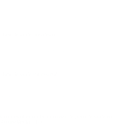
Voltado para pessoas físicas, esses planos são contratados diretamente
por você, com cobertura para você e seus dependentes. O corretor vai
analisar fatores como idade, histórico de saúde e preferências de
atendimento para indicar as melhores opções.
Plano de saúde por adesão
Esses planos são contratados via entidades de classe, sindicatos ou
associações profissionais. O corretor analisa se você se enquadra em
alguma categoria e, se sim, apresenta os planos disponíveis, que
costumam ter valores mais acessíveis.
Plano de saúde empresarial
Ideal para empresas a partir de 2 vidas, o plano empresarial oferece
cobertura para sócios, funcionários e seus dependentes. O corretor atua
desde a análise do perfil da empresa até a negociação com operadoras,
ajudando a montar uma proposta competitiva.
Como escolher um bom corretor de plano de saúde em
Recursolândia – TO
Na prática, o corretor deve ser alguém que entenda seu momento,