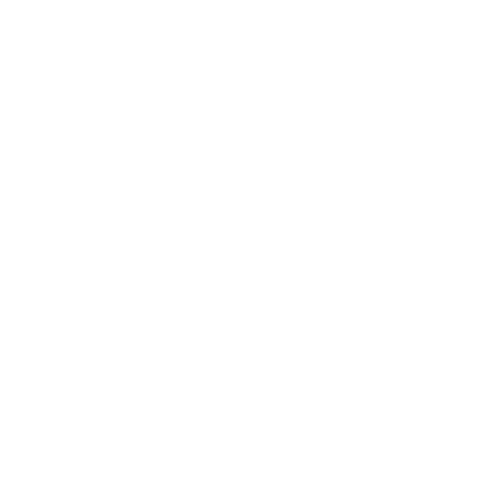
TO.
Facilidade no atendimento:
você pode agendar encontros
presenciais, se necessário.
Agilidade nos processos:
menor tempo de resposta, facilidade
para resolver dúvidas ou pendências.
Quando procurar um corretor de plano de saúde?
A hora certa para procurar um corretor é
antes de tomar qualquer
decisão
. Muitas pessoas tentam pesquisar sozinhas, mas se confundem
com os termos técnicos, deixam passar cláusulas importantes e acabam
contratando planos que não atendem às suas necessidades.
Você deve procurar um corretor de plano de saúde em Recursolândia –
TO quando:
Está sem plano de saúde e busca proteção para imprevistos;
Deseja trocar de operadora por insatisfação com a atual;