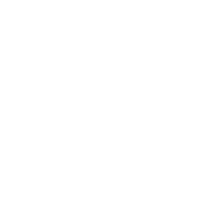
em Recursolândia – TO
pode ser o diferencial entre um contrato
vantajoso e uma dor de cabeça futura.
Neste artigo, explicamos como funciona o trabalho de um corretor, por
que ele é essencial na contratação de planos individuais, familiares e
empresariais, e como você pode escolher o melhor profissional na sua
cidade.
O que faz um corretor de plano de saúde?
O corretor de plano de saúde é um profissional autorizado a
intermediar a contratação de planos junto às operadoras. Seu papel vai
além da venda: ele atua como consultor, entendendo o perfil do cliente
e recomendando as opções mais adequadas.
As principais funções incluem:
Levantar e comparar planos disponíveis no mercado;
Explicar regras de carência, cobertura, coparticipação e
reajustes;