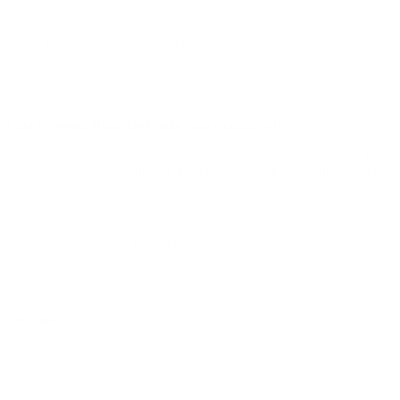
Operadora;
Cidade e rede credenciada disponível.
O corretor ajuda a analisar todas essas variáveis e a evitar surpresas.
O site CorretorPlanoDeSaude.com é confiável?
Sim. O
corretorplanodesaude.com
é uma plataforma confiável que
conecta clientes a
corretores especializados e autorizados
em todo o
Brasil.
Você pode preencher um formulário simples, informando seus dados
básicos e necessidades, e receberá o contato de um corretor que atende
sua região. Tudo com segurança, privacidade e atendimento
humanizado.
Conclusão
Contratar um plano de saúde é uma decisão que afeta diretamente sua
qualidade de vida, seu orçamento e sua tranquilidade em momentos
críticos. Por isso, não vale a pena fazer isso sozinho.