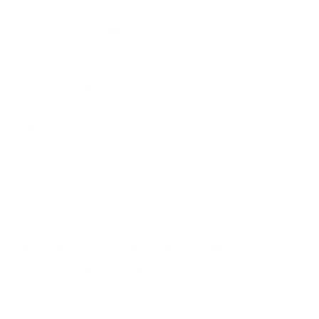
respeite seu orçamento e oriente com transparência. Para isso, observe:
Registro na SUSEP e ANS:
o corretor deve ter autorização
para atuar. Isso garante conformidade legal e maior segurança
para você.
Clareza na comunicação:
desconfie de promessas vagas ou
ausência de contrato por escrito.
Experiência no mercado local:
um corretor de plano de saúde
em Recursolândia – TO conhece melhor a rede credenciada da
região e pode indicar os hospitais e clínicas com melhor
avaliação.
Atendimento consultivo e não apenas comercial:
o bom
corretor atua como um parceiro, não apenas como um vendedor.
Benefícios de contratar com um corretor local
Contratar com um
corretor da sua região
oferece diversas vantagens:
Conhecimento da rede credenciada local:
o corretor sabe
quais hospitais e clínicas são bem avaliados em Recursolândia –