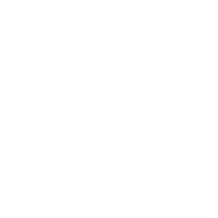
operadoras e pode apresentar soluções que o cliente desconhece.
Economia de tempo e dinheiro:
o corretor faz a comparação e
busca o melhor custo-benefício.
Atendimento personalizado:
cada pessoa ou empresa tem
necessidades diferentes, e o corretor ajuda a encontrar a opção
certa.
Ajuda com burocracias:
preenchimento de formulários, envio
de documentos, orientação sobre regras do plano.
Pós-venda humanizado:
o corretor pode seguir acompanhando
o cliente ao longo do uso do plano.
Em resumo: o corretor atua como seu aliado, protegendo seus
interesses e ajudando a evitar erros comuns em contratos de longo
prazo.
Quais tipos de planos o corretor pode ajudar a contratar?
Plano de saúde individual ou familiar