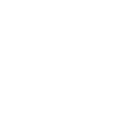
Indicar planos com melhor custo-benefício conforme o perfil do
contratante;
Auxiliar na análise das redes credenciadas;
Apoiar no processo de adesão, envio de documentos e
acompanhamento da aprovação.
Além disso, o corretor pode continuar oferecendo suporte mesmo após
a contratação, especialmente em questões como dúvidas sobre
utilização, troca de plano ou atualização cadastral.
Por que contratar com um corretor e não diretamente com a
operadora?
Embora seja possível contratar um plano diretamente com a operadora,
essa escolha pode limitar sua visão sobre o mercado e dificultar a
comparação de vantagens entre diferentes empresas.
Ao contar com um corretor de plano de saúde em Recursolândia – TO,
você terá:
Acesso a mais opções:
o corretor trabalha com várias