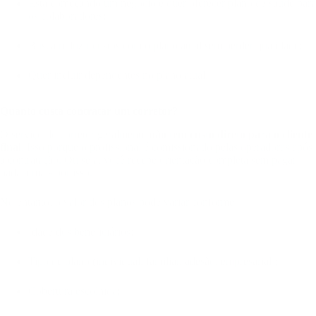
Está começando um negócio e quer oferecer plano de saúde para
os colaboradores;
Busca reduzir custos com o plano atual sem perder qualidade;
Quer incluir dependentes no plano atual.
Quanto custa contratar um corretor?
O serviço do corretor geralmente
não tem custo direto para o cliente
final
. Isso porque o profissional é comissionado pelas operadoras após
a contratação. Ou seja, você recebe orientação completa sem pagar
nada a mais por isso.
No entanto, o valor dos planos pode variar conforme:
Idade dos beneficiários;
Tipo de plano (individual, familiar, adesão, empresarial);
Cobertura escolhida;