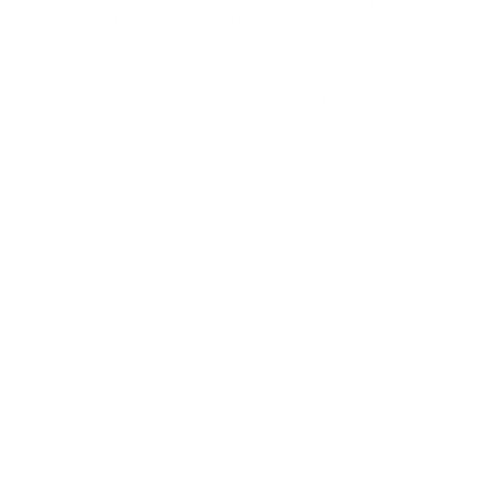
em Santa Rita de Jacutinga – MG
pode ser o diferencial entre um
contrato vantajoso e uma dor de cabeça futura.
Neste artigo, explicamos como funciona o trabalho de um corretor, por
que ele é essencial na contratação de planos individuais, familiares e
empresariais, e como você pode escolher o melhor profissional na sua
cidade.
O que faz um corretor de plano de saúde?
O corretor de plano de saúde é um profissional autorizado a
intermediar a contratação de planos junto às operadoras. Seu papel vai
além da venda: ele atua como consultor, entendendo o perfil do cliente
e recomendando as opções mais adequadas.
As principais funções incluem:
Levantar e comparar planos disponíveis no mercado;
Explicar regras de carência, cobertura, coparticipação e
reajustes;