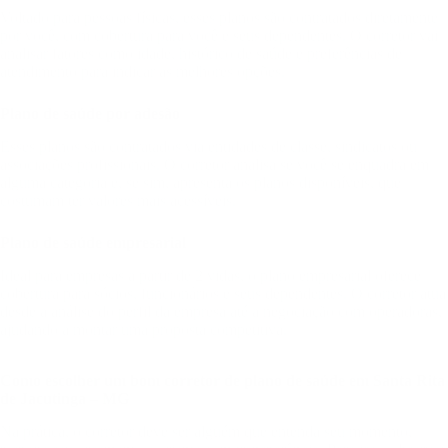
Voltado para pessoas físicas, esses planos são contratados diretamente
por você, com cobertura para você e seus dependentes. O corretor vai
analisar fatores como idade, histórico de saúde e preferências de
atendimento para indicar as melhores opções.
Plano de saúde por adesão
Esses planos são contratados via entidades de classe, sindicatos ou
associações profissionais. O corretor analisa se você se enquadra em
alguma categoria e, se sim, apresenta os planos disponíveis, que
costumam ter valores mais acessíveis.
Plano de saúde empresarial
Ideal para empresas a partir de 2 vidas, o plano empresarial oferece
cobertura para sócios, funcionários e seus dependentes. O corretor atua
desde a análise do perfil da empresa até a negociação com operadoras,
ajudando a montar uma proposta competitiva.
Como escolher um bom corretor de plano de saúde em Santa Rita
de Jacutinga – MG
Na prática, o corretor deve ser alguém que entenda seu momento,