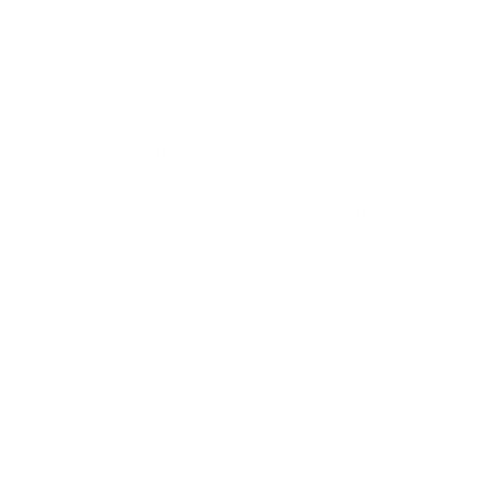
Operadora;
Cidade e rede credenciada disponível.
O corretor ajuda a analisar todas essas variáveis e a evitar surpresas.
O site CorretorPlanoDeSaude.com é confiável?
Sim. O
corretorplanodesaude.com
é uma plataforma confiável que
conecta clientes a
corretores especializados e autorizados
em todo o
Brasil.
Você pode preencher um formulário simples, informando seus dados
básicos e necessidades, e receberá o contato de um corretor que atende
sua região. Tudo com segurança, privacidade e atendimento
humanizado.
Conclusão
Contratar um plano de saúde é uma decisão que afeta diretamente sua
qualidade de vida, seu orçamento e sua tranquilidade em momentos
críticos. Por isso, não vale a pena fazer isso sozinho.