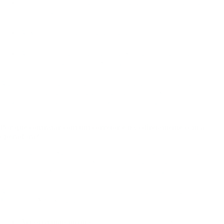
Indicar planos com melhor custo-benefício conforme o perfil do
contratante;
Auxiliar na análise das redes credenciadas;
Apoiar no processo de adesão, envio de documentos e
acompanhamento da aprovação.
Além disso, o corretor pode continuar oferecendo suporte mesmo após
a contratação, especialmente em questões como dúvidas sobre
utilização, troca de plano ou atualização cadastral.
Por que contratar com um corretor e não diretamente com a
operadora?
Embora seja possível contratar um plano diretamente com a operadora,
essa escolha pode limitar sua visão sobre o mercado e dificultar a
comparação de vantagens entre diferentes empresas.
Ao contar com um corretor de plano de saúde em Santa Rita de
Jacutinga – MG, você terá:
Acesso a mais opções:
o corretor trabalha com várias