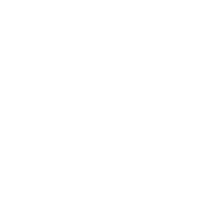
respeite seu orçamento e oriente com transparência. Para isso, observe:
Registro na SUSEP e ANS:
o corretor deve ter autorização
para atuar. Isso garante conformidade legal e maior segurança
para você.
Clareza na comunicação:
desconfie de promessas vagas ou
ausência de contrato por escrito.
Experiência no mercado local:
um corretor de plano de saúde
em Santa Rita de Jacutinga – MG conhece melhor a rede
credenciada da região e pode indicar os hospitais e clínicas com
melhor avaliação.
Atendimento consultivo e não apenas comercial:
o bom
corretor atua como um parceiro, não apenas como um vendedor.
Benefícios de contratar com um corretor local
Contratar com um
corretor da sua região
oferece diversas vantagens:
Conhecimento da rede credenciada local:
o corretor sabe
quais hospitais e clínicas são bem avaliados em Santa Rita de