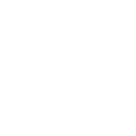
Jacutinga – MG.
Facilidade no atendimento:
você pode agendar encontros
presenciais, se necessário.
Agilidade nos processos:
menor tempo de resposta, facilidade
para resolver dúvidas ou pendências.
Quando procurar um corretor de plano de saúde?
A hora certa para procurar um corretor é
antes de tomar qualquer
decisão
. Muitas pessoas tentam pesquisar sozinhas, mas se confundem
com os termos técnicos, deixam passar cláusulas importantes e acabam
contratando planos que não atendem às suas necessidades.
Você deve procurar um corretor de plano de saúde em Santa Rita de
Jacutinga – MG quando:
Está sem plano de saúde e busca proteção para imprevistos;
Deseja trocar de operadora por insatisfação com a atual;