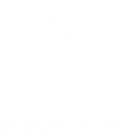
operadoras e pode apresentar soluções que o cliente desconhece.
Economia de tempo e dinheiro:
o corretor faz a comparação e
busca o melhor custo-benefício.
Atendimento personalizado:
cada pessoa ou empresa tem
necessidades diferentes, e o corretor ajuda a encontrar a opção
certa.
Ajuda com burocracias:
preenchimento de formulários, envio
de documentos, orientação sobre regras do plano.
Pós-venda humanizado:
o corretor pode seguir acompanhando
o cliente ao longo do uso do plano.
Em resumo: o corretor atua como seu aliado, protegendo seus
interesses e ajudando a evitar erros comuns em contratos de longo
prazo.
Quais tipos de planos o corretor pode ajudar a contratar?
Plano de saúde individual ou familiar