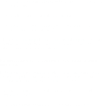
Indicar planos com melhor custo-benefício conforme o perfil do
contratante;
Auxiliar na análise das redes credenciadas;
Apoiar no processo de adesão, envio de documentos e
acompanhamento da aprovação.
Além disso, o corretor pode continuar oferecendo suporte mesmo após
a contratação, especialmente em questões como dúvidas sobre
utilização, troca de plano ou atualização cadastral.
Por que contratar com um corretor e não diretamente com a
operadora?
Embora seja possível contratar um plano diretamente com a operadora,
essa escolha pode limitar sua visão sobre o mercado e dificultar a
comparação de vantagens entre diferentes empresas.
Ao contar com um corretor de plano de saúde em São Miguel dos
Campos – AL, você terá:
Acesso a mais opções:
o corretor trabalha com várias