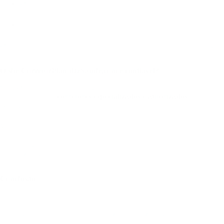
Operadora;
Cidade e rede credenciada disponível.
O corretor ajuda a analisar todas essas variáveis e a evitar surpresas.
O site CorretorPlanoDeSaude.com é confiável?
Sim. O
corretorplanodesaude.com
é uma plataforma confiável que
conecta clientes a
corretores especializados e autorizados
em todo o
Brasil.
Você pode preencher um formulário simples, informando seus dados
básicos e necessidades, e receberá o contato de um corretor que atende
sua região. Tudo com segurança, privacidade e atendimento
humanizado.
Conclusão
Contratar um plano de saúde é uma decisão que afeta diretamente sua
qualidade de vida, seu orçamento e sua tranquilidade em momentos
críticos. Por isso, não vale a pena fazer isso sozinho.