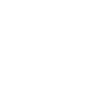
em São Miguel dos Campos – AL
pode ser o diferencial entre um
contrato vantajoso e uma dor de cabeça futura.
Neste artigo, explicamos como funciona o trabalho de um corretor, por
que ele é essencial na contratação de planos individuais, familiares e
empresariais, e como você pode escolher o melhor profissional na sua
cidade.
O que faz um corretor de plano de saúde?
O corretor de plano de saúde é um profissional autorizado a
intermediar a contratação de planos junto às operadoras. Seu papel vai
além da venda: ele atua como consultor, entendendo o perfil do cliente
e recomendando as opções mais adequadas.
As principais funções incluem:
Levantar e comparar planos disponíveis no mercado;
Explicar regras de carência, cobertura, coparticipação e
reajustes;