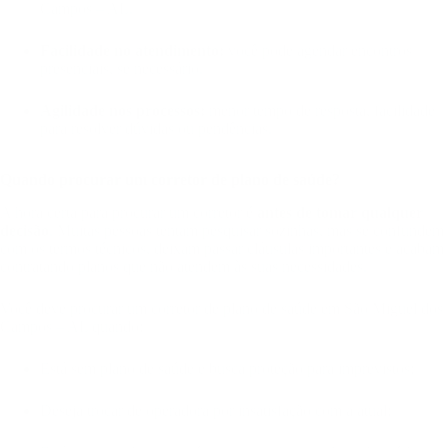
Campos – AL.
Facilidade no atendimento:
você pode agendar encontros
presenciais, se necessário.
Agilidade nos processos:
menor tempo de resposta, facilidade
para resolver dúvidas ou pendências.
Quando procurar um corretor de plano de saúde?
A hora certa para procurar um corretor é
antes de tomar qualquer
decisão
. Muitas pessoas tentam pesquisar sozinhas, mas se confundem
com os termos técnicos, deixam passar cláusulas importantes e acabam
contratando planos que não atendem às suas necessidades.
Você deve procurar um corretor de plano de saúde em São Miguel dos
Campos – AL quando:
Está sem plano de saúde e busca proteção para imprevistos;
Deseja trocar de operadora por insatisfação com a atual;