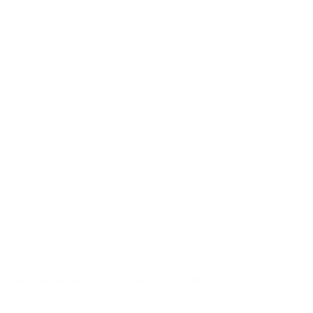
operadoras e pode apresentar soluções que o cliente desconhece.
Economia de tempo e dinheiro:
o corretor faz a comparação e
busca o melhor custo-benefício.
Atendimento personalizado:
cada pessoa ou empresa tem
necessidades diferentes, e o corretor ajuda a encontrar a opção
certa.
Ajuda com burocracias:
preenchimento de formulários, envio
de documentos, orientação sobre regras do plano.
Pós-venda humanizado:
o corretor pode seguir acompanhando
o cliente ao longo do uso do plano.
Em resumo: o corretor atua como seu aliado, protegendo seus
interesses e ajudando a evitar erros comuns em contratos de longo
prazo.
Quais tipos de planos o corretor pode ajudar a contratar?
Plano de saúde individual ou familiar