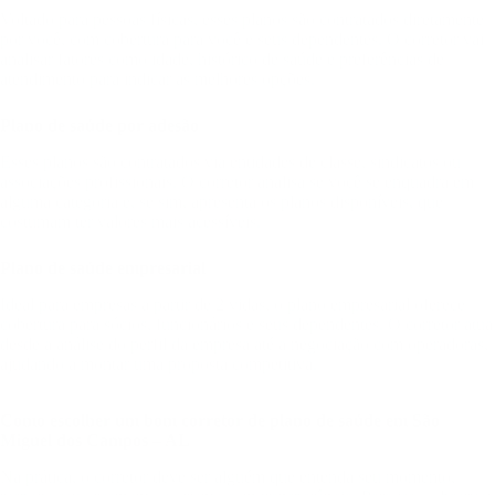
Voltado para pessoas físicas, esses planos são contratados diretamente
por você, com cobertura para você e seus dependentes. O corretor vai
analisar fatores como idade, histórico de saúde e preferências de
atendimento para indicar as melhores opções.
Plano de saúde por adesão
Esses planos são contratados via entidades de classe, sindicatos ou
associações profissionais. O corretor analisa se você se enquadra em
alguma categoria e, se sim, apresenta os planos disponíveis, que
costumam ter valores mais acessíveis.
Plano de saúde empresarial
Ideal para empresas a partir de 2 vidas, o plano empresarial oferece
cobertura para sócios, funcionários e seus dependentes. O corretor atua
desde a análise do perfil da empresa até a negociação com operadoras,
ajudando a montar uma proposta competitiva.
Como escolher um bom corretor de plano de saúde em São
Miguel dos Campos – AL
Na prática, o corretor deve ser alguém que entenda seu momento,