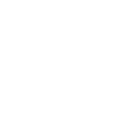
respeite seu orçamento e oriente com transparência. Para isso, observe:
Registro na SUSEP e ANS:
o corretor deve ter autorização
para atuar. Isso garante conformidade legal e maior segurança
para você.
Clareza na comunicação:
desconfie de promessas vagas ou
ausência de contrato por escrito.
Experiência no mercado local:
um corretor de plano de saúde
em São Miguel dos Campos – AL conhece melhor a rede
credenciada da região e pode indicar os hospitais e clínicas com
melhor avaliação.
Atendimento consultivo e não apenas comercial:
o bom
corretor atua como um parceiro, não apenas como um vendedor.
Benefícios de contratar com um corretor local
Contratar com um
corretor da sua região
oferece diversas vantagens:
Conhecimento da rede credenciada local:
o corretor sabe
quais hospitais e clínicas são bem avaliados em São Miguel dos