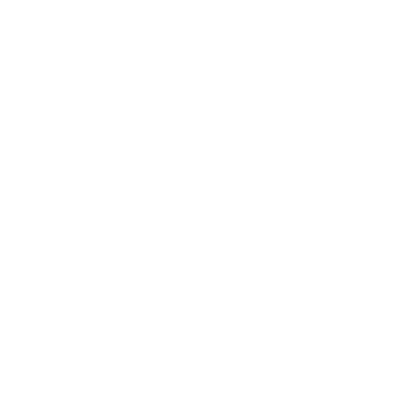
Está começando um negócio e quer oferecer plano de saúde para
os colaboradores;
Busca reduzir custos com o plano atual sem perder qualidade;
Quer incluir dependentes no plano atual.
Quanto custa contratar um corretor?
O serviço do corretor geralmente
não tem custo direto para o cliente
final
. Isso porque o profissional é comissionado pelas operadoras após
a contratação. Ou seja, você recebe orientação completa sem pagar
nada a mais por isso.
No entanto, o valor dos planos pode variar conforme:
Idade dos beneficiários;
Tipo de plano (individual, familiar, adesão, empresarial);
Cobertura escolhida;