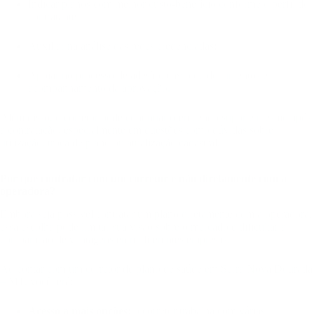
Indicar planos com melhor custo-benefício conforme o perfil do
contratante;
Auxiliar na análise das redes credenciadas;
Apoiar no processo de adesão, envio de documentos e
acompanhamento da aprovação.
Além disso, o corretor pode continuar oferecendo suporte mesmo após
a contratação, especialmente em questões como dúvidas sobre
utilização, troca de plano ou atualização cadastral.
Por que contratar com um corretor e não diretamente com a
operadora?
Embora seja possível contratar um plano diretamente com a operadora,
essa escolha pode limitar sua visão sobre o mercado e dificultar a
comparação de vantagens entre diferentes empresas.
Ao contar com um corretor de plano de saúde em Serra Nova Dourada
– MT, você terá:
Acesso a mais opções:
o corretor trabalha com várias