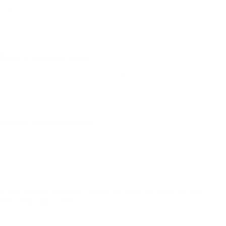
Voltado para pessoas físicas, esses planos são contratados diretamente
por você, com cobertura para você e seus dependentes. O corretor vai
analisar fatores como idade, histórico de saúde e preferências de
atendimento para indicar as melhores opções.
Plano de saúde por adesão
Esses planos são contratados via entidades de classe, sindicatos ou
associações profissionais. O corretor analisa se você se enquadra em
alguma categoria e, se sim, apresenta os planos disponíveis, que
costumam ter valores mais acessíveis.
Plano de saúde empresarial
Ideal para empresas a partir de 2 vidas, o plano empresarial oferece
cobertura para sócios, funcionários e seus dependentes. O corretor atua
desde a análise do perfil da empresa até a negociação com operadoras,
ajudando a montar uma proposta competitiva.
Como escolher um bom corretor de plano de saúde em Serra
Nova Dourada – MT
Na prática, o corretor deve ser alguém que entenda seu momento,