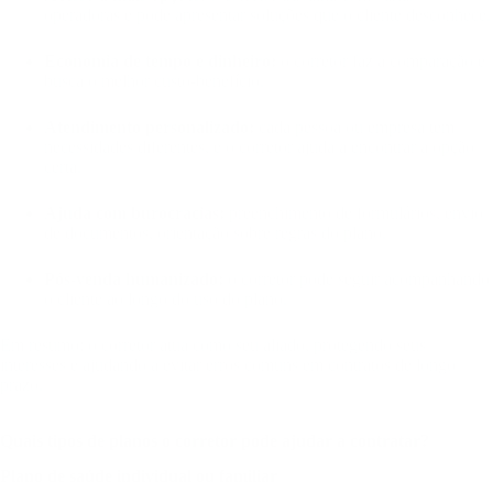
operadoras e pode apresentar soluções que o cliente desconhece.
Economia de tempo e dinheiro:
o corretor faz a comparação e
busca o melhor custo-benefício.
Atendimento personalizado:
cada pessoa ou empresa tem
necessidades diferentes, e o corretor ajuda a encontrar a opção
certa.
Ajuda com burocracias:
preenchimento de formulários, envio
de documentos, orientação sobre regras do plano.
Pós-venda humanizado:
o corretor pode seguir acompanhando
o cliente ao longo do uso do plano.
Em resumo: o corretor atua como seu aliado, protegendo seus
interesses e ajudando a evitar erros comuns em contratos de longo
prazo.
Quais tipos de planos o corretor pode ajudar a contratar?
Plano de saúde individual ou familiar