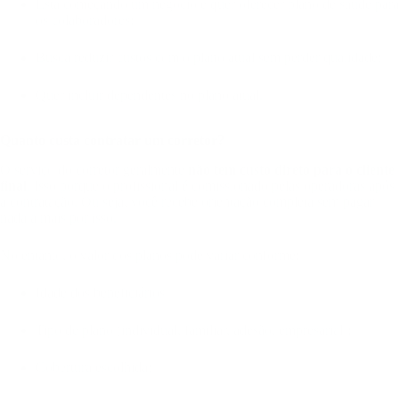
Está começando um negócio e quer oferecer plano de saúde para
os colaboradores;
Busca reduzir custos com o plano atual sem perder qualidade;
Quer incluir dependentes no plano atual.
Quanto custa contratar um corretor?
O serviço do corretor geralmente
não tem custo direto para o cliente
final
. Isso porque o profissional é comissionado pelas operadoras após
a contratação. Ou seja, você recebe orientação completa sem pagar
nada a mais por isso.
No entanto, o valor dos planos pode variar conforme:
Idade dos beneficiários;
Tipo de plano (individual, familiar, adesão, empresarial);
Cobertura escolhida;