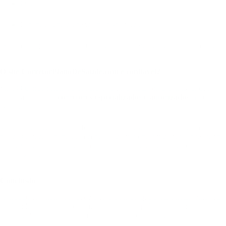
Operadora;
Cidade e rede credenciada disponível.
O corretor ajuda a analisar todas essas variáveis e a evitar surpresas.
O site CorretorPlanoDeSaude.com é confiável?
Sim. O
corretorplanodesaude.com
é uma plataforma confiável que
conecta clientes a
corretores especializados e autorizados
em todo o
Brasil.
Você pode preencher um formulário simples, informando seus dados
básicos e necessidades, e receberá o contato de um corretor que atende
sua região. Tudo com segurança, privacidade e atendimento
humanizado.
Conclusão
Contratar um plano de saúde é uma decisão que afeta diretamente sua
qualidade de vida, seu orçamento e sua tranquilidade em momentos
críticos. Por isso, não vale a pena fazer isso sozinho.