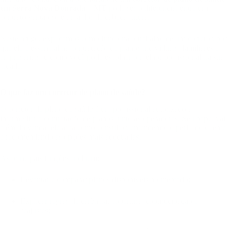
em Serra Nova Dourada – MT
pode ser o diferencial entre um
contrato vantajoso e uma dor de cabeça futura.
Neste artigo, explicamos como funciona o trabalho de um corretor, por
que ele é essencial na contratação de planos individuais, familiares e
empresariais, e como você pode escolher o melhor profissional na sua
cidade.
O que faz um corretor de plano de saúde?
O corretor de plano de saúde é um profissional autorizado a
intermediar a contratação de planos junto às operadoras. Seu papel vai
além da venda: ele atua como consultor, entendendo o perfil do cliente
e recomendando as opções mais adequadas.
As principais funções incluem:
Levantar e comparar planos disponíveis no mercado;
Explicar regras de carência, cobertura, coparticipação e
reajustes;