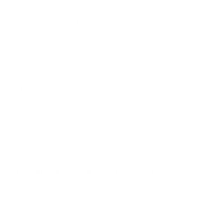
respeite seu orçamento e oriente com transparência. Para isso, observe:
Registro na SUSEP e ANS:
o corretor deve ter autorização
para atuar. Isso garante conformidade legal e maior segurança
para você.
Clareza na comunicação:
desconfie de promessas vagas ou
ausência de contrato por escrito.
Experiência no mercado local:
um corretor de plano de saúde
em Serra Nova Dourada – MT conhece melhor a rede
credenciada da região e pode indicar os hospitais e clínicas com
melhor avaliação.
Atendimento consultivo e não apenas comercial:
o bom
corretor atua como um parceiro, não apenas como um vendedor.
Benefícios de contratar com um corretor local
Contratar com um
corretor da sua região
oferece diversas vantagens:
Conhecimento da rede credenciada local:
o corretor sabe
quais hospitais e clínicas são bem avaliados em Serra Nova