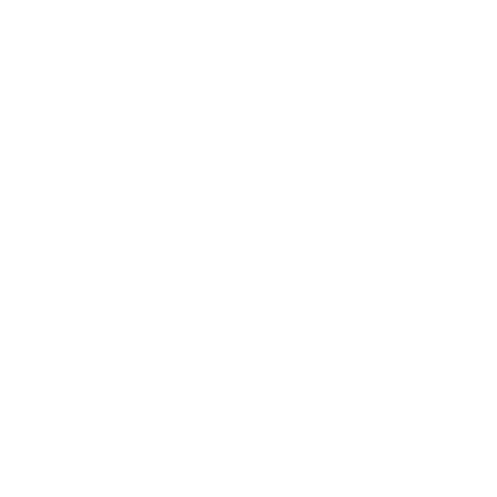
Dourada – MT.
Facilidade no atendimento:
você pode agendar encontros
presenciais, se necessário.
Agilidade nos processos:
menor tempo de resposta, facilidade
para resolver dúvidas ou pendências.
Quando procurar um corretor de plano de saúde?
A hora certa para procurar um corretor é
antes de tomar qualquer
decisão
. Muitas pessoas tentam pesquisar sozinhas, mas se confundem
com os termos técnicos, deixam passar cláusulas importantes e acabam
contratando planos que não atendem às suas necessidades.
Você deve procurar um corretor de plano de saúde em Serra Nova
Dourada – MT quando:
Está sem plano de saúde e busca proteção para imprevistos;
Deseja trocar de operadora por insatisfação com a atual;