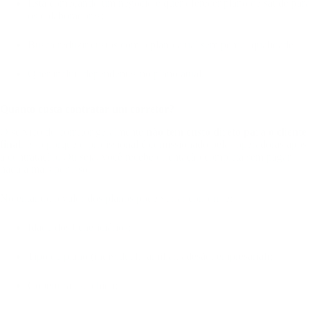
Está começando um negócio e quer oferecer plano de saúde para
os colaboradores;
Busca reduzir custos com o plano atual sem perder qualidade;
Quer incluir dependentes no plano atual.
Quanto custa contratar um corretor?
O serviço do corretor geralmente
não tem custo direto para o cliente
final
. Isso porque o profissional é comissionado pelas operadoras após
a contratação. Ou seja, você recebe orientação completa sem pagar
nada a mais por isso.
No entanto, o valor dos planos pode variar conforme:
Idade dos beneficiários;
Tipo de plano (individual, familiar, adesão, empresarial);
Cobertura escolhida;