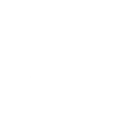
operadoras e pode apresentar soluções que o cliente desconhece.
Economia de tempo e dinheiro:
o corretor faz a comparação e
busca o melhor custo-benefício.
Atendimento personalizado:
cada pessoa ou empresa tem
necessidades diferentes, e o corretor ajuda a encontrar a opção
certa.
Ajuda com burocracias:
preenchimento de formulários, envio
de documentos, orientação sobre regras do plano.
Pós-venda humanizado:
o corretor pode seguir acompanhando
o cliente ao longo do uso do plano.
Em resumo: o corretor atua como seu aliado, protegendo seus
interesses e ajudando a evitar erros comuns em contratos de longo
prazo.
Quais tipos de planos o corretor pode ajudar a contratar?
Plano de saúde individual ou familiar