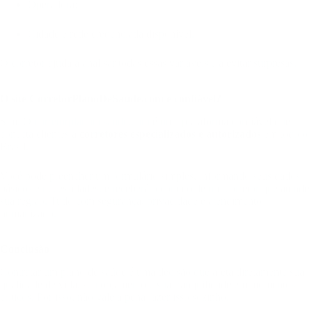
Operadora;
Cidade e rede credenciada disponível.
O corretor ajuda a analisar todas essas variáveis e a evitar surpresas.
O site CorretorPlanoDeSaude.com é confiável?
Sim. O
corretorplanodesaude.com
é uma plataforma confiável que
conecta clientes a
corretores especializados e autorizados
em todo o
Brasil.
Você pode preencher um formulário simples, informando seus dados
básicos e necessidades, e receberá o contato de um corretor que atende
sua região. Tudo com segurança, privacidade e atendimento
humanizado.
Conclusão
Contratar um plano de saúde é uma decisão que afeta diretamente sua
qualidade de vida, seu orçamento e sua tranquilidade em momentos
críticos. Por isso, não vale a pena fazer isso sozinho.