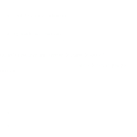
MS.
Facilidade no atendimento:
você pode agendar encontros
presenciais, se necessário.
Agilidade nos processos:
menor tempo de resposta, facilidade
para resolver dúvidas ou pendências.
Quando procurar um corretor de plano de saúde?
A hora certa para procurar um corretor é
antes de tomar qualquer
decisão
. Muitas pessoas tentam pesquisar sozinhas, mas se confundem
com os termos técnicos, deixam passar cláusulas importantes e acabam
contratando planos que não atendem às suas necessidades.
Você deve procurar um corretor de plano de saúde em Sete Quedas –
MS quando:
Está sem plano de saúde e busca proteção para imprevistos;
Deseja trocar de operadora por insatisfação com a atual;