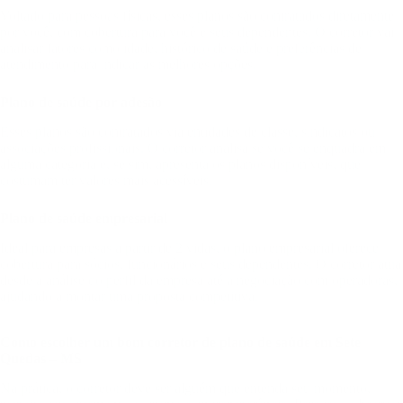
Voltado para pessoas físicas, esses planos são contratados diretamente
por você, com cobertura para você e seus dependentes. O corretor vai
analisar fatores como idade, histórico de saúde e preferências de
atendimento para indicar as melhores opções.
Plano de saúde por adesão
Esses planos são contratados via entidades de classe, sindicatos ou
associações profissionais. O corretor analisa se você se enquadra em
alguma categoria e, se sim, apresenta os planos disponíveis, que
costumam ter valores mais acessíveis.
Plano de saúde empresarial
Ideal para empresas a partir de 2 vidas, o plano empresarial oferece
cobertura para sócios, funcionários e seus dependentes. O corretor atua
desde a análise do perfil da empresa até a negociação com operadoras,
ajudando a montar uma proposta competitiva.
Como escolher um bom corretor de plano de saúde em Sete
Quedas – MS
Na prática, o corretor deve ser alguém que entenda seu momento,