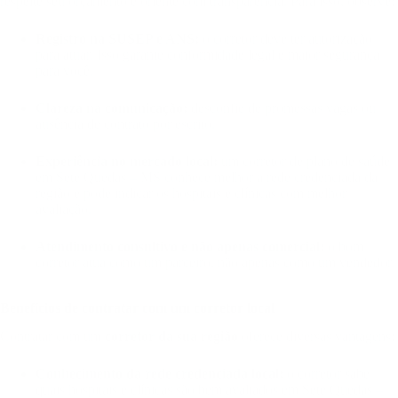
respeite seu orçamento e oriente com transparência. Para isso, observe:
Registro na SUSEP e ANS:
o corretor deve ter autorização
para atuar. Isso garante conformidade legal e maior segurança
para você.
Clareza na comunicação:
desconfie de promessas vagas ou
ausência de contrato por escrito.
Experiência no mercado local:
um corretor de plano de saúde
em Sete Quedas – MS conhece melhor a rede credenciada da
região e pode indicar os hospitais e clínicas com melhor
avaliação.
Atendimento consultivo e não apenas comercial:
o bom
corretor atua como um parceiro, não apenas como um vendedor.
Benefícios de contratar com um corretor local
Contratar com um
corretor da sua região
oferece diversas vantagens:
Conhecimento da rede credenciada local:
o corretor sabe
quais hospitais e clínicas são bem avaliados em Sete Quedas –