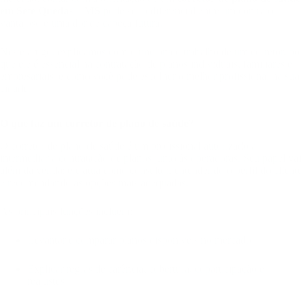
em Sete Quedas – MS
pode ser o diferencial entre um contrato
vantajoso e uma dor de cabeça futura.
Neste artigo, explicamos como funciona o trabalho de um corretor, por
que ele é essencial na contratação de planos individuais, familiares e
empresariais, e como você pode escolher o melhor profissional na sua
cidade.
O que faz um corretor de plano de saúde?
O corretor de plano de saúde é um profissional autorizado a
intermediar a contratação de planos junto às operadoras. Seu papel vai
além da venda: ele atua como consultor, entendendo o perfil do cliente
e recomendando as opções mais adequadas.
As principais funções incluem:
Levantar e comparar planos disponíveis no mercado;
Explicar regras de carência, cobertura, coparticipação e
reajustes;