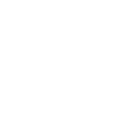
Indicar planos com melhor custo-benefício conforme o perfil do
contratante;
Auxiliar na análise das redes credenciadas;
Apoiar no processo de adesão, envio de documentos e
acompanhamento da aprovação.
Além disso, o corretor pode continuar oferecendo suporte mesmo após
a contratação, especialmente em questões como dúvidas sobre
utilização, troca de plano ou atualização cadastral.
Por que contratar com um corretor e não diretamente com a
operadora?
Embora seja possível contratar um plano diretamente com a operadora,
essa escolha pode limitar sua visão sobre o mercado e dificultar a
comparação de vantagens entre diferentes empresas.
Ao contar com um corretor de plano de saúde em Sete Quedas – MS,
você terá:
Acesso a mais opções:
o corretor trabalha com várias